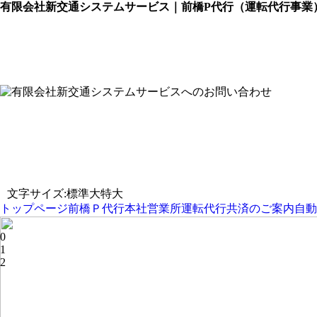
有限会社新交通システムサービス｜前橋P代行（運転代行事業
文字サイズ:
標準
大
特大
トップページ
前橋Ｐ代行本社営業所
運転代行共済のご案内
自動
0
1
2