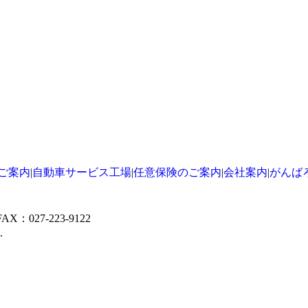
ご案内
|
自動車サービス工場
|
任意保険のご案内
|
会社案内
|
がんば
X：027-223-9122
.