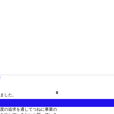
せ
0
2
0
3
3
4
8
度の追求を通してつねに事業の